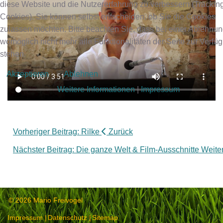
diese Website und die Nutzererfahrung zu verbessern (Trackin
Cookies). Sie können selbst entscheiden, ob Sie die Cookies
zulassen möchten. Bitte beachten Sie, dass bei einer Ablehnu
womöglich nicht mehr alle Funktionalitäten der Seite zur Verfü
stehen.
Akzeptieren
Ablehnen
Weitere Informationen
|
Impressum
Vorheriger Beitrag: Rilke
Zurück
Nächster Beitrag: Die ganze Welt & Film-Ausschnitte
Weite
© 2026 Mario Freivogel
Impressum
Datenschutz
Sitemap