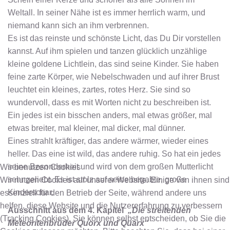
Weltall. In seiner Nähe ist es immer herrlich warm, und
niemand kann sich an ihm verbrennen.
Es ist das reinste und schönste Licht, das Du Dir vorstellen
kannst. Auf ihm spielen und tanzen glücklich unzählige
kleine goldene Lichtlein, das sind seine Kinder. Sie haben
feine zarte Körper, wie Nebelschwaden und auf ihrer Brust
leuchtet ein kleines, zartes, rotes Herz. Sie sind so
wundervoll, dass es mit Worten nicht zu beschreiben ist.
Ein jedes ist ein bisschen anders, mal etwas größer, mal
etwas breiter, mal kleiner, mal dicker, mal dünner.
Eines strahlt kräftiger, das andere wärmer, wieder eines
heller. Das eine ist wild, das andere ruhig. So hat ein jedes
seine Besonderheit und wird von dem großen Mutterlicht
Wir benutzen Cookies
sehr geliebt. Es ist stolz auf seine begabte, große
Wir nutzen Cookies auf unserer Website. Einige von ihnen sind
Kinderschar.
essenziell für den Betrieb der Seite, während andere uns
helfen, diese Website und die Nutzererfahrung zu verbessern
Ausschnitt aus dem 4. Kapitel
„Die streitenden
(Tracking Cookies). Sie können selbst entscheiden, ob Sie die
Meteoritenbrüder Quorx und Quarx“