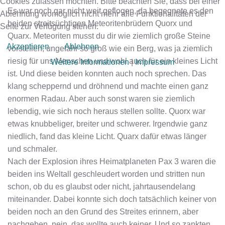
Cookies zulassen möchten. Bitte beachten Sie, dass bei einer
Es war noch gar nicht weit geflogen, da begegnete es den
Ablehnung womöglich nicht mehr alle Funktionalitäten der
beiden streitsüchtigen Meteoritenbrüdern Quorx und
Seite zur Verfügung stehen.
Quarx. Meteoriten musst du dir wie ziemlich große Steine
Akzeptieren
Ablehnen
vorstellen, ungefähr so groß wie ein Berg, was ja ziemlich
riesig für uns Menschen und wohl auch für ein kleines Licht
Weitere Informationen
|
Impressum
ist. Und diese beiden konnten auch noch sprechen. Das
klang scheppernd und dröhnend und machte einen ganz
enormen Radau. Aber auch sonst waren sie ziemlich
lebendig, wie sich noch heraus stellen sollte. Quorx war
etwas knubbeliger, breiter und schwerer. Irgendwie ganz
niedlich, fand das kleine Licht. Quarx dafür etwas länger
und schmaler.
Nach der Explosion ihres Heimatplaneten Pax 3 waren die
beiden ins Weltall geschleudert worden und stritten nun
schon, ob du es glaubst oder nicht, jahrtausendelang
miteinander. Dabei konnte sich doch tatsächlich keiner von
beiden noch an den Grund des Streites erinnern, aber
nachgeben, nein, das wollte auch keiner. Und so zankten